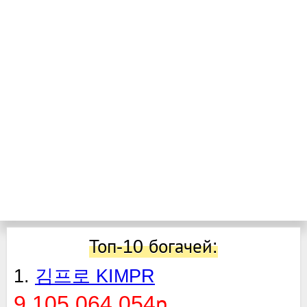
Топ-10 богачей:
1.
김프로 KIMPR
9.105.064.054р.