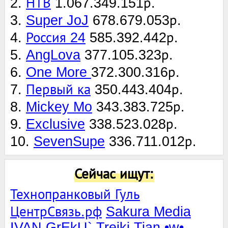
2.
НТВ
1.067.349.151р.
3.
Super JoJ
678.679.053р.
4.
Россия 24
585.392.442р.
5.
AngLova
377.105.323р.
6.
One More
372.300.316р.
7.
Первый ка
350.443.404р.
8.
Mickey Mo
343.383.725р.
9.
Exclusive
338.523.028р.
10.
SevenSupe
336.711.012р.
Сейчас ищут:
Технопранковый Гуль
ЦентрСвязь.рф
Sakura Media
IVAN GrEkU`
Treiki Tian •w•