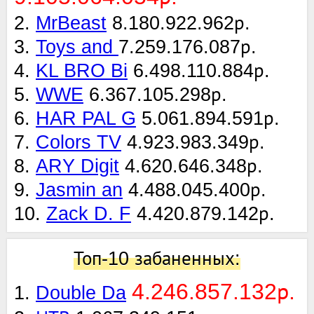
2.
MrBeast
8.180.922.962р.
3.
Toys and
7.259.176.087р.
4.
KL BRO Bi
6.498.110.884р.
5.
WWE
6.367.105.298р.
6.
HAR PAL G
5.061.894.591р.
7.
Colors TV
4.923.983.349р.
8.
ARY Digit
4.620.646.348р.
9.
Jasmin an
4.488.045.400р.
10.
Zack D. F
4.420.879.142р.
Топ-10 забаненных:
4.246.857.132р.
1.
Double Da