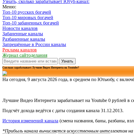
Узнать, сколько зарабатывает Ютуб-канал:
Меню:
Топ-10 русских богачей
Топ-10 мировых богачей
Топ-10 забаненных богачей
Новости каналов
Забаненные каналы
Разбаненные каналы
Запрещённые в России каналы
Реклама каналов
Журнал сайтоделания
Узнать
Сколько зарабатывает Лучшие Видео Интернета на Youtube?
На сегодня, 9 августа 2026 года, в среднем по Ютьюбу, с вклю
198 тысяч 237 рублей!*
Лучшие Видео Интернета зарабатывает на Youtube 0 рублей в се
Подсчёт дохода ведётся с даты создания канала 31.12.2013.
История изменений канала
(смена названия, баны, разбаны, вз
*Прибыль канала вычисляется искусственным интеллектом на 