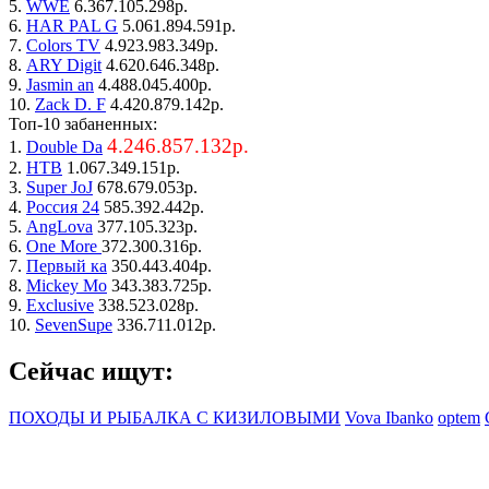
5.
WWE
6.367.105.298р.
6.
HAR PAL G
5.061.894.591р.
7.
Colors TV
4.923.983.349р.
8.
ARY Digit
4.620.646.348р.
9.
Jasmin an
4.488.045.400р.
10.
Zack D. F
4.420.879.142р.
Топ-10 забаненных:
4.246.857.132р.
1.
Double Da
2.
НТВ
1.067.349.151р.
3.
Super JoJ
678.679.053р.
4.
Россия 24
585.392.442р.
5.
AngLova
377.105.323р.
6.
One More
372.300.316р.
7.
Первый ка
350.443.404р.
8.
Mickey Mo
343.383.725р.
9.
Exclusive
338.523.028р.
10.
SevenSupe
336.711.012р.
Сейчас ищут:
ПОХОДЫ И РЫБАЛКА С КИЗИЛОВЫМИ
Vova Ibanko
optem