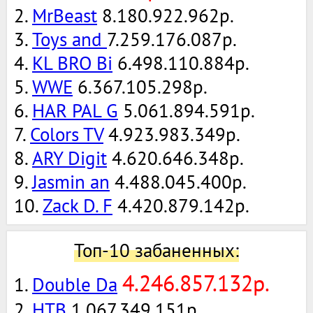
2.
MrBeast
8.180.922.962р.
3.
Toys and
7.259.176.087р.
4.
KL BRO Bi
6.498.110.884р.
5.
WWE
6.367.105.298р.
6.
HAR PAL G
5.061.894.591р.
7.
Colors TV
4.923.983.349р.
8.
ARY Digit
4.620.646.348р.
9.
Jasmin an
4.488.045.400р.
10.
Zack D. F
4.420.879.142р.
Топ-10 забаненных:
4.246.857.132р.
1.
Double Da
2.
НТВ
1.067.349.151р.