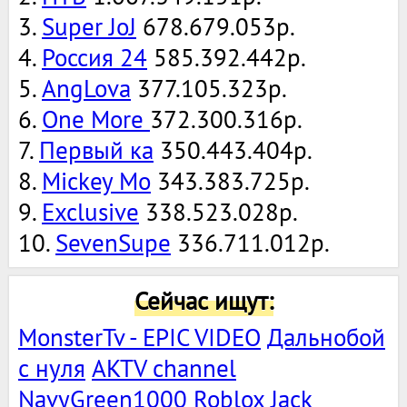
3.
Super JoJ
678.679.053р.
4.
Россия 24
585.392.442р.
5.
AngLova
377.105.323р.
6.
One More
372.300.316р.
7.
Первый ка
350.443.404р.
8.
Mickey Mo
343.383.725р.
9.
Exclusive
338.523.028р.
10.
SevenSupe
336.711.012р.
Сейчас ищут:
MonsterTv - EPIC VIDEO
Дальнобой
с нуля
AKTV channel
NavyGreen1000
Roblox Jack