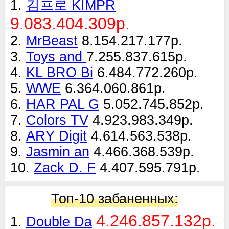
1.
김프로 KIMPR
9.083.404.309р.
2.
MrBeast
8.154.217.177р.
3.
Toys and
7.255.837.615р.
4.
KL BRO Bi
6.484.772.260р.
5.
WWE
6.364.060.861р.
6.
HAR PAL G
5.052.745.852р.
7.
Colors TV
4.923.983.349р.
8.
ARY Digit
4.614.563.538р.
9.
Jasmin an
4.466.368.539р.
10.
Zack D. F
4.407.595.791р.
Топ-10 забаненных:
4.246.857.132р.
1.
Double Da