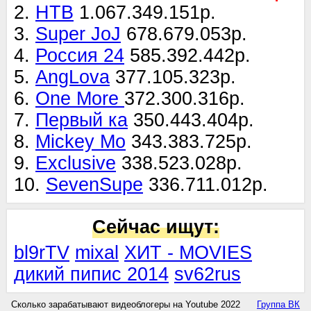
2.
НТВ
1.067.349.151р.
3.
Super JoJ
678.679.053р.
4.
Россия 24
585.392.442р.
5.
AngLova
377.105.323р.
6.
One More
372.300.316р.
7.
Первый ка
350.443.404р.
8.
Mickey Mo
343.383.725р.
9.
Exclusive
338.523.028р.
10.
SevenSupe
336.711.012р.
Сейчас ищут:
bl9rTV
mixal
ХИТ - MOVIES
дикий пипис 2014
sv62rus
Сколько зарабатывают видеоблогеры на Youtube 2022
Группа ВК