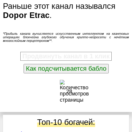
Раньше этот канал назывался
Dopor Etrac
.
*Прибыль канала вычисляется искусственным интеллектом на квантовых
итерациях блокчейна глубокого обучения крипто-нейросети с нечётким
многослойным перцептроном**.
Продвинуть канал в 1 клик
Как подсчитывается бабло
28
Топ-10 богачей: