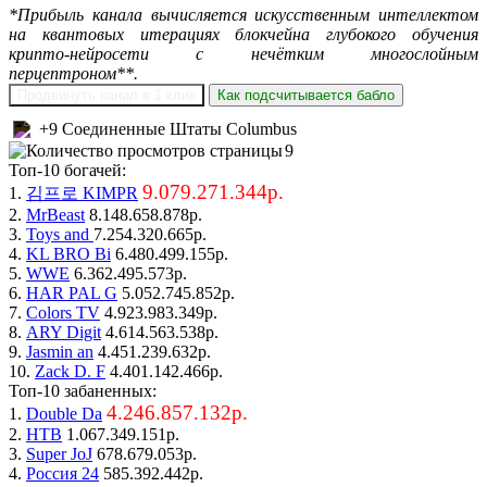
*Прибыль канала вычисляется искусственным интеллектом
на квантовых итерациях блокчейна глубокого обучения
крипто-нейросети с нечётким многослойным
перцептроном**.
Продвинуть канал в 1 клик
Как подсчитывается бабло
+9 Соединенные Штаты Columbus
9
Топ-10 богачей:
9.079.271.344р.
1.
김프로 KIMPR
2.
MrBeast
8.148.658.878р.
3.
Toys and
7.254.320.665р.
4.
KL BRO Bi
6.480.499.155р.
5.
WWE
6.362.495.573р.
6.
HAR PAL G
5.052.745.852р.
7.
Colors TV
4.923.983.349р.
8.
ARY Digit
4.614.563.538р.
9.
Jasmin an
4.451.239.632р.
10.
Zack D. F
4.401.142.466р.
Топ-10 забаненных:
4.246.857.132р.
1.
Double Da
2.
НТВ
1.067.349.151р.
3.
Super JoJ
678.679.053р.
4.
Россия 24
585.392.442р.