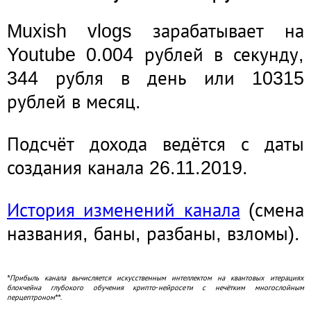
Muxish vlogs зарабатывает на
Youtube 0.004 рублей в секунду,
344 рубля в день или 10315
рублей в месяц.
Подсчёт дохода ведётся с даты
создания канала 26.11.2019.
История изменений канала
(смена
названия, баны, разбаны, взломы).
*Прибыль канала вычисляется искусственным интеллектом на квантовых итерациях
блокчейна глубокого обучения крипто-нейросети с нечётким многослойным
перцептроном**.