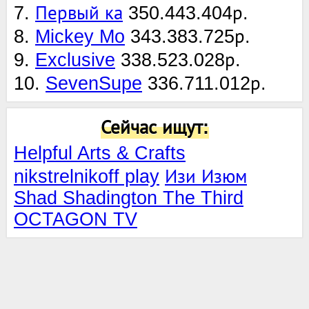
7.
Первый ка
350.443.404р.
8.
Mickey Mo
343.383.725р.
9.
Exclusive
338.523.028р.
10.
SevenSupe
336.711.012р.
Сейчас ищут:
Helpful Arts & Crafts
nikstrelnikoff play
Изи Изюм
Shad Shadington The Third
OCTAGON TV