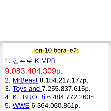
Топ-10 богачей:
1.
김프로 KIMPR
9.083.404.309р.
2.
MrBeast
8.154.217.177р.
3.
Toys and
7.255.837.615р.
4.
KL BRO Bi
6.484.772.260р.
5.
WWE
6.364.060.861р.