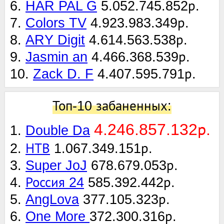
6.
HAR PAL G
5.052.745.852р.
7.
Colors TV
4.923.983.349р.
8.
ARY Digit
4.614.563.538р.
9.
Jasmin an
4.466.368.539р.
10.
Zack D. F
4.407.595.791р.
Топ-10 забаненных:
4.246.857.132р.
1.
Double Da
2.
НТВ
1.067.349.151р.
3.
Super JoJ
678.679.053р.
4.
Россия 24
585.392.442р.
5.
AngLova
377.105.323р.
6.
One More
372.300.316р.