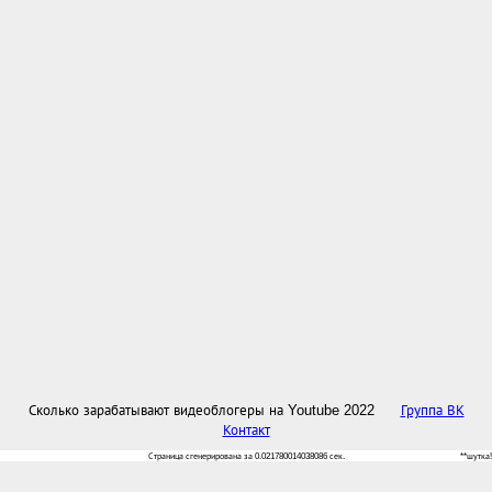
Сколько зарабатывают видеоблогеры на Youtube 2022
Группа ВК
Контакт
Страница сгенерирована за 0.021780014038086 сек.
**шутка!