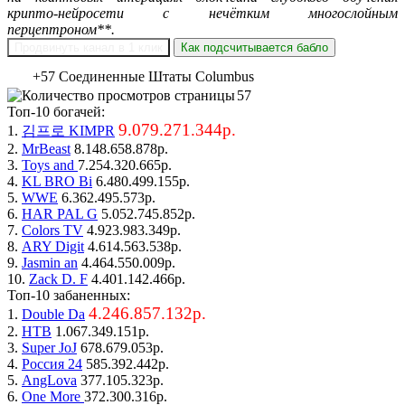
крипто-нейросети с нечётким многослойным
перцептроном**.
Продвинуть канал в 1 клик
Как подсчитывается бабло
+57 Соединенные Штаты Columbus
57
Топ-10 богачей:
9.079.271.344р.
1.
김프로 KIMPR
2.
MrBeast
8.148.658.878р.
3.
Toys and
7.254.320.665р.
4.
KL BRO Bi
6.480.499.155р.
5.
WWE
6.362.495.573р.
6.
HAR PAL G
5.052.745.852р.
7.
Colors TV
4.923.983.349р.
8.
ARY Digit
4.614.563.538р.
9.
Jasmin an
4.464.550.009р.
10.
Zack D. F
4.401.142.466р.
Топ-10 забаненных:
4.246.857.132р.
1.
Double Da
2.
НТВ
1.067.349.151р.
3.
Super JoJ
678.679.053р.
4.
Россия 24
585.392.442р.
5.
AngLova
377.105.323р.
6.
One More
372.300.316р.