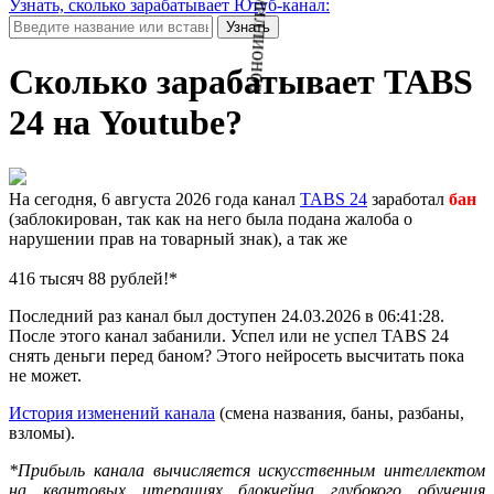
Узнать, сколько зарабатывает Ютуб-канал:
Узнать
Сколько зарабатывает TABS
24 на Youtube?
На сегодня, 6 августа 2026 года канал
TABS 24
заработал
бан
(заблокирован, так как на него была подана жалоба о
нарушении прав на товарный знак), а так же
416 тысяч 88 рублей!*
Последний раз канал был доступен 24.03.2026 в 06:41:28.
После этого канал забанили. Успел или не успел TABS 24
снять деньги перед баном? Этого нейросеть высчитать пока
не может.
История изменений канала
(смена названия, баны, разбаны,
0 миллионов
взломы).
*Прибыль канала вычисляется искусственным интеллектом
на квантовых итерациях блокчейна глубокого обучения