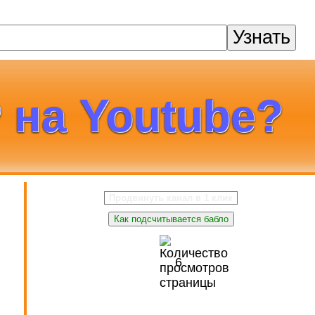
Узнать
 на Youtube?
Продвинуть канал в 1 клик
Как подсчитывается бабло
6