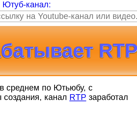
т Ютуб-канал:
абатывает RTP
, в среднем по Ютьюбу, с
ы создания, канал
RTP
заработал
ллиона