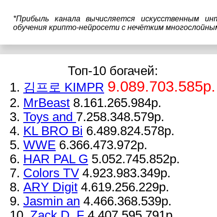
*Прибыль канала вычисляется искусственным ин
обучения крипто-нейросети с нечётким многослойны
Топ-10 богачей:
9.089.703.585р.
1.
김프로 KIMPR
2.
MrBeast
8.161.265.984р.
3.
Toys and
7.258.348.579р.
4.
KL BRO Bi
6.489.824.578р.
5.
WWE
6.366.473.972р.
6.
HAR PAL G
5.052.745.852р.
7.
Colors TV
4.923.983.349р.
8.
ARY Digit
4.619.256.229р.
9.
Jasmin an
4.466.368.539р.
10.
Zack D. F
4.407.595.791р.