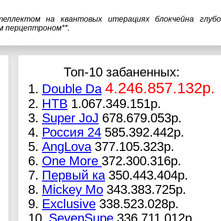
теллектом на квантовых итерациях блокчейна глубо
м перцептроном**.
Топ-10 забаненных:
4.246.857.132р.
1.
Double Da
2.
НТВ
1.067.349.151р.
3.
Super JoJ
678.679.053р.
4.
Россия 24
585.392.442р.
5.
AngLova
377.105.323р.
6.
One More
372.300.316р.
7.
Первый ка
350.443.404р.
8.
Mickey Mo
343.383.725р.
9.
Exclusive
338.523.028р.
10.
SevenSupe
336.711.012р.