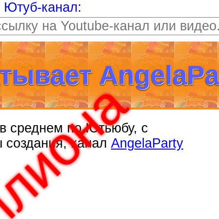
т Ютуб-канал:
тывает AngelaPa
, в среднем по Ютьюбу, с
ы создания, канал
AngelaParty
ллиона