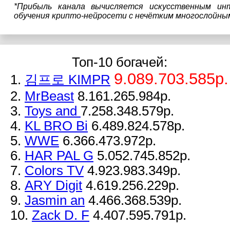
*Прибыль канала вычисляется искусственным ин
обучения крипто-нейросети с нечётким многослойны
Топ-10 богачей:
9.089.703.585р.
1.
김프로 KIMPR
2.
MrBeast
8.161.265.984р.
3.
Toys and
7.258.348.579р.
4.
KL BRO Bi
6.489.824.578р.
5.
WWE
6.366.473.972р.
6.
HAR PAL G
5.052.745.852р.
7.
Colors TV
4.923.983.349р.
8.
ARY Digit
4.619.256.229р.
9.
Jasmin an
4.466.368.539р.
10.
Zack D. F
4.407.595.791р.