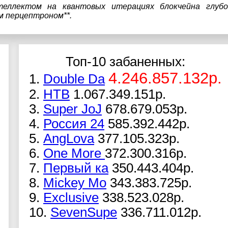
теллектом на квантовых итерациях блокчейна глубо
м перцептроном**.
Топ-10 забаненных:
4.246.857.132р.
1.
Double Da
2.
НТВ
1.067.349.151р.
3.
Super JoJ
678.679.053р.
4.
Россия 24
585.392.442р.
5.
AngLova
377.105.323р.
6.
One More
372.300.316р.
7.
Первый ка
350.443.404р.
8.
Mickey Mo
343.383.725р.
9.
Exclusive
338.523.028р.
10.
SevenSupe
336.711.012р.