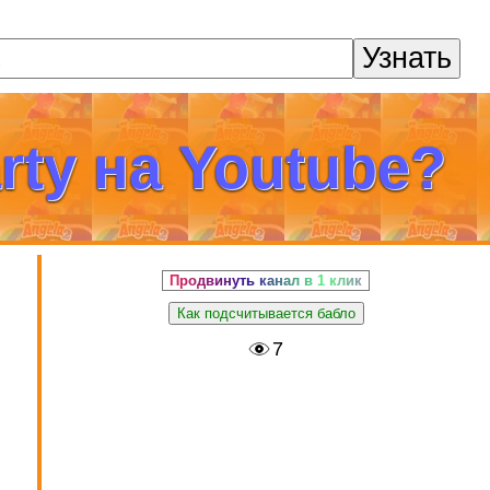
Узнать
rty на Youtube?
Продвинуть канал в 1 клик
Как подсчитывается бабло
7