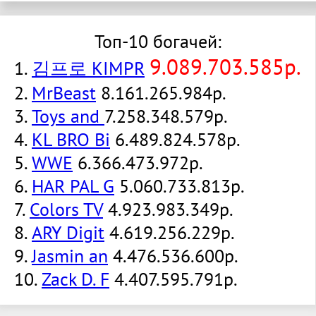
Топ-10 богачей:
9.089.703.585р.
1.
김프로 KIMPR
2.
MrBeast
8.161.265.984р.
3.
Toys and
7.258.348.579р.
4.
KL BRO Bi
6.489.824.578р.
5.
WWE
6.366.473.972р.
6.
HAR PAL G
5.060.733.813р.
7.
Colors TV
4.923.983.349р.
8.
ARY Digit
4.619.256.229р.
9.
Jasmin an
4.476.536.600р.
10.
Zack D. F
4.407.595.791р.