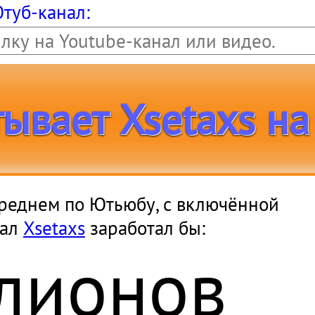
Ютуб-канал:
ывает Xsetaxs на
в среднем по Ютьюбу, с включённой
нал
Xsetaxs
заработал бы:
лионов