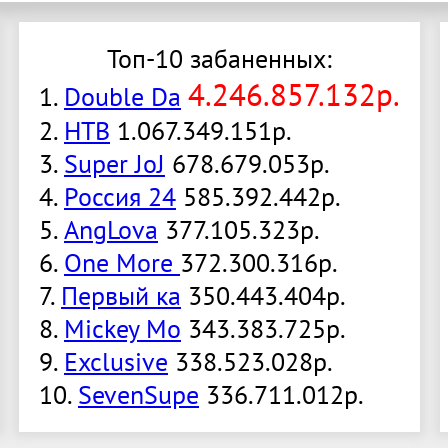
Топ-10 забаненных:
4.246.857.132р.
1.
Double Da
2.
НТВ
1.067.349.151р.
3.
Super JoJ
678.679.053р.
4.
Россия 24
585.392.442р.
5.
AngLova
377.105.323р.
6.
One More
372.300.316р.
7.
Первый ка
350.443.404р.
8.
Mickey Mo
343.383.725р.
9.
Exclusive
338.523.028р.
10.
SevenSupe
336.711.012р.