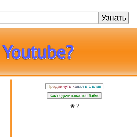
Узнать
 Youtube?
Продвинуть канал в 1 клик
Как подсчитывается бабло
2