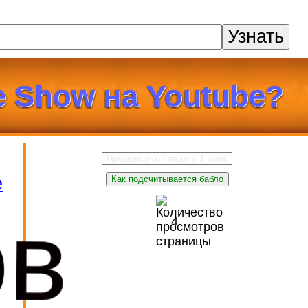
Узнать
 Show на Youtube?
Продвинуть канал в 1 клик
e
Как подсчитывается бабло
ов
4