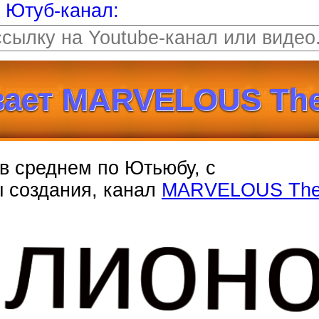
т Ютуб-канал:
вает MARVELOUS The
, в среднем по Ютьюбу, с
ы создания, канал
MARVELOUS Th
ллион