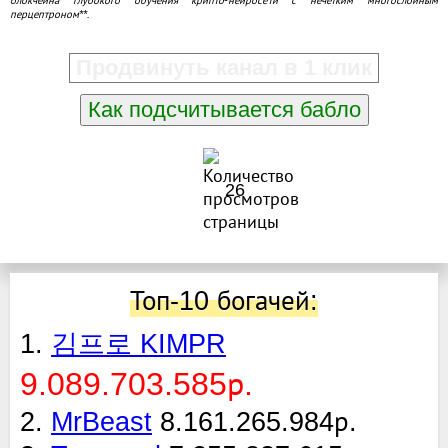
перцептроном**.
Продвинуть канал в 1 клик
Как подсчитывается бабло
26
Топ-10 богачей:
1.
김프로 KIMPR
9.089.703.585р.
2.
MrBeast
8.161.265.984р.