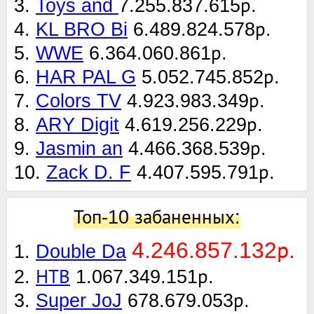
3.
Toys and
7.255.837.615р.
4.
KL BRO Bi
6.489.824.578р.
5.
WWE
6.364.060.861р.
6.
HAR PAL G
5.052.745.852р.
7.
Colors TV
4.923.983.349р.
8.
ARY Digit
4.619.256.229р.
9.
Jasmin an
4.466.368.539р.
10.
Zack D. F
4.407.595.791р.
Топ-10 забаненных:
4.246.857.132р.
1.
Double Da
2.
НТВ
1.067.349.151р.
3.
Super JoJ
678.679.053р.