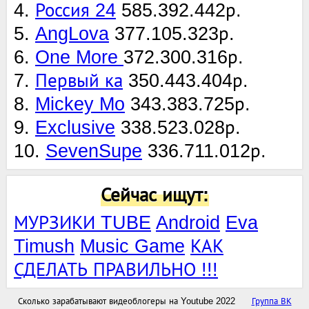
4.
Россия 24
585.392.442р.
5.
AngLova
377.105.323р.
6.
One More
372.300.316р.
7.
Первый ка
350.443.404р.
8.
Mickey Mo
343.383.725р.
9.
Exclusive
338.523.028р.
10.
SevenSupe
336.711.012р.
Сейчас ищут:
МУРЗИКИ TUBE
Android
Eva
Timush
Music Game
КАК
СДЕЛАТЬ ПРАВИЛЬНО !!!
Сколько зарабатывают видеоблогеры на Youtube 2022
Группа ВК