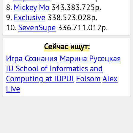
8.
Mickey Mo
343.383.725р.
9.
Exclusive
338.523.028р.
10.
SevenSupe
336.711.012р.
Сейчас ищут:
Игра Сознания
Марина Русецкая
IU School of Informatics and
Computing at IUPUI
Folsom
Alex
Live