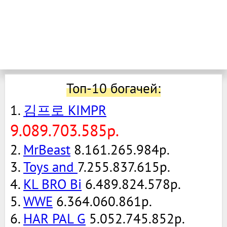
Топ-10 богачей:
1.
김프로 KIMPR
9.089.703.585р.
2.
MrBeast
8.161.265.984р.
3.
Toys and
7.255.837.615р.
4.
KL BRO Bi
6.489.824.578р.
5.
WWE
6.364.060.861р.
6.
HAR PAL G
5.052.745.852р.