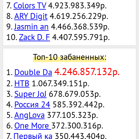
7.
Colors TV
4.923.983.349р.
8.
ARY Digit
4.619.256.229р.
9.
Jasmin an
4.466.368.539р.
10.
Zack D. F
4.407.595.791р.
Топ-10 забаненных:
4.246.857.132р.
1.
Double Da
2.
НТВ
1.067.349.151р.
3.
Super JoJ
678.679.053р.
4.
Россия 24
585.392.442р.
5.
AngLova
377.105.323р.
6.
One More
372.300.316р.
7.
Первый ка
350.443.404р.