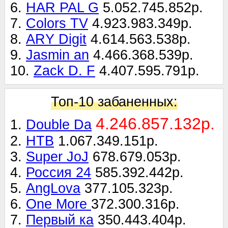
6.
HAR PAL G
5.052.745.852р.
7.
Colors TV
4.923.983.349р.
8.
ARY Digit
4.614.563.538р.
9.
Jasmin an
4.466.368.539р.
10.
Zack D. F
4.407.595.791р.
Топ-10 забаненных:
4.246.857.132р.
1.
Double Da
2.
НТВ
1.067.349.151р.
3.
Super JoJ
678.679.053р.
4.
Россия 24
585.392.442р.
5.
AngLova
377.105.323р.
6.
One More
372.300.316р.
7.
Первый ка
350.443.404р.