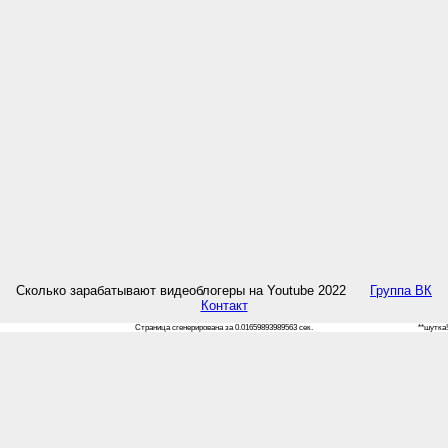
Сколько зарабатывают видеоблогеры на Youtube 2022
Группа ВК
Контакт
Страница сгенерирована за 0.01659893989563 сек.
**шутка!