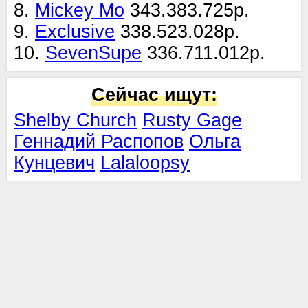
8.
Mickey Mo
343.383.725р.
9.
Exclusive
338.523.028р.
10.
SevenSupe
336.711.012р.
Сейчас ищут:
Shelby Church
Rusty Gage
Геннадий Распопов
Ольга
Кунцевич
Lalaloopsy