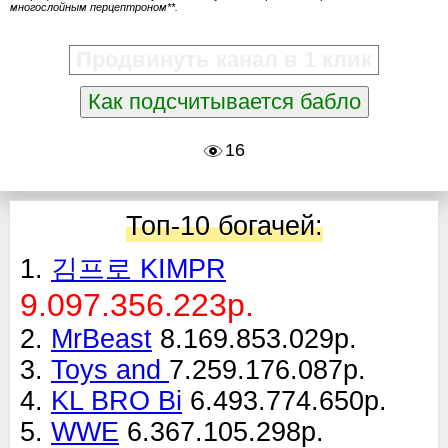
многослойным перцептроном**.
Продвинуть канал в 1 клик
Как подсчитывается бабло
16
Топ-10 богачей:
1.
김프로 KIMPR
9.097.356.223р.
2.
MrBeast
8.169.853.029р.
3.
Toys and
7.259.176.087р.
4.
KL BRO Bi
6.493.774.650р.
5.
WWE
6.367.105.298р.