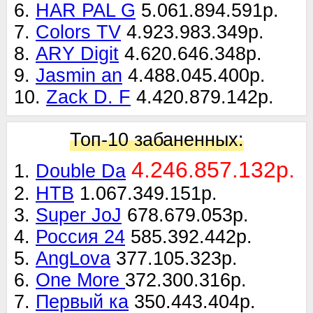
6.
HAR PAL G
5.061.894.591р.
7.
Colors TV
4.923.983.349р.
8.
ARY Digit
4.620.646.348р.
9.
Jasmin an
4.488.045.400р.
10.
Zack D. F
4.420.879.142р.
Топ-10 забаненных:
4.246.857.132р.
1.
Double Da
2.
НТВ
1.067.349.151р.
3.
Super JoJ
678.679.053р.
4.
Россия 24
585.392.442р.
5.
AngLova
377.105.323р.
6.
One More
372.300.316р.
7.
Первый ка
350.443.404р.