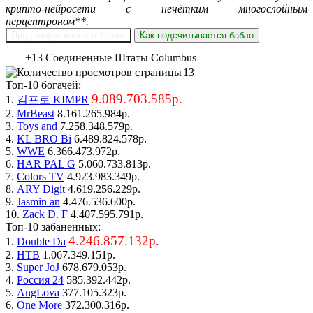
крипто-нейросети с нечётким многослойным
перцептроном**.
Продвинуть канал в 1 клик
Как подсчитывается бабло
+13 Соединенные Штаты Columbus
13
Топ-10 богачей:
9.089.703.585р.
1.
김프로 KIMPR
2.
MrBeast
8.161.265.984р.
3.
Toys and
7.258.348.579р.
4.
KL BRO Bi
6.489.824.578р.
5.
WWE
6.366.473.972р.
6.
HAR PAL G
5.060.733.813р.
7.
Colors TV
4.923.983.349р.
8.
ARY Digit
4.619.256.229р.
9.
Jasmin an
4.476.536.600р.
10.
Zack D. F
4.407.595.791р.
Топ-10 забаненных:
4.246.857.132р.
1.
Double Da
2.
НТВ
1.067.349.151р.
3.
Super JoJ
678.679.053р.
4.
Россия 24
585.392.442р.
5.
AngLova
377.105.323р.
6.
One More
372.300.316р.