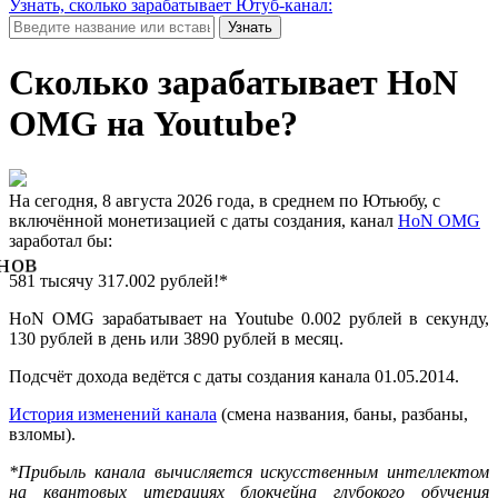
Узнать, сколько зарабатывает Ютуб-канал:
Узнать
Сколько зарабатывает HoN
OMG на Youtube?
На сегодня, 8 августа 2026 года, в среднем по Ютьюбу, с
включённой монетизацией с даты создания, канал
HoN OMG
заработал бы:
нов
581 тысячу 317.002 рублей!*
HoN OMG зарабатывает на Youtube 0.002 рублей в секунду,
130 рублей в день или 3890 рублей в месяц.
Подсчёт дохода ведётся с даты создания канала 01.05.2014.
История изменений канала
(смена названия, баны, разбаны,
взломы).
*Прибыль канала вычисляется искусственным интеллектом
на квантовых итерациях блокчейна глубокого обучения