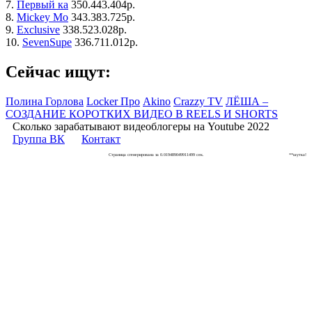
7.
Первый ка
350.443.404р.
8.
Mickey Mo
343.383.725р.
9.
Exclusive
338.523.028р.
10.
SevenSupe
336.711.012р.
Сейчас ищут:
Полина Горлова
Locker Про
Akino
Crazzy TV
ЛЁША –
СОЗДАНИЕ КОРОТКИХ ВИДЕО В REELS И SHORTS
Сколько зарабатывают видеоблогеры на Youtube 2022
Группа ВК
Контакт
Страница сгенерирована за 0.019489049911499 сек.
**шутка!