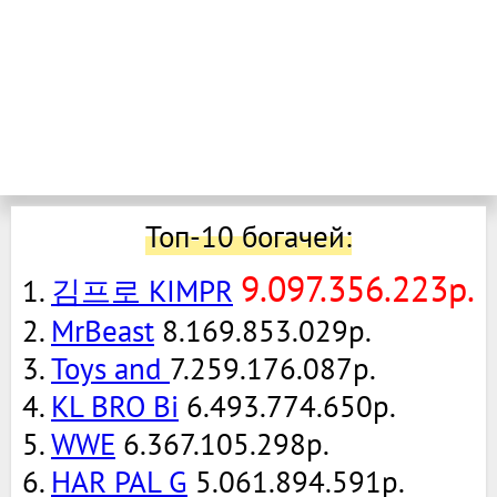
Топ-10 богачей:
9.097.356.223р.
1.
김프로 KIMPR
2.
MrBeast
8.169.853.029р.
3.
Toys and
7.259.176.087р.
4.
KL BRO Bi
6.493.774.650р.
5.
WWE
6.367.105.298р.
6.
HAR PAL G
5.061.894.591р.