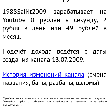
1988SaiNt2009 зарабатывает на
Youtube 0 рублей в секунду, 2
рубля в день или 49 рублей в
месяц.
Подсчёт дохода ведётся с даты
создания канала 13.07.2009.
История изменений канала
(смена
названия, баны, разбаны, взломы).
*Прибыль канала вычисляется искусственным интеллектом на квантовых итерациях
блокчейна глубокого обучения крипто-нейросети с нечётким многослойным
перцептроном**.