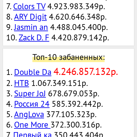
7.
Colors TV
4.923.983.349р.
8.
ARY Digit
4.620.646.348р.
9.
Jasmin an
4.488.045.400р.
10.
Zack D. F
4.420.879.142р.
Топ-10 забаненных:
4.246.857.132р.
1.
Double Da
2.
НТВ
1.067.349.151р.
3.
Super JoJ
678.679.053р.
4.
Россия 24
585.392.442р.
5.
AngLova
377.105.323р.
6.
One More
372.300.316р.
7.
Первый ка
350.443.404р.