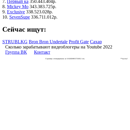
7.
Первый ка
350.443.404р.
8.
Mickey Mo
343.383.725р.
9.
Exclusive
338.523.028р.
10.
SevenSupe
336.711.012р.
Сейчас ищут:
STRUBLKG
Bron Bron Undertale
Profit Gate
Сахар
Сколько зарабатывают видеоблогеры на Youtube 2022
Группа ВК
Контакт
Страница сгенерирована за 0.024204015731812 сек.
**шутка!