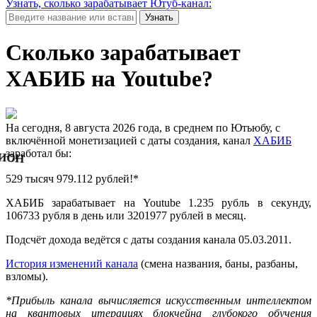
Узнать, сколько зарабатывает Ютуб-канал:
Узнать
Сколько зарабатывает
ХАБИБ на Youtube?
На сегодня, 8 августа 2026 года, в среднем по Ютьюбу, с
включённой монетизацией с даты создания, канал
ХАБИБ
заработал бы:
ион
529 тысяч 979.235 рублей!*
ХАБИБ зарабатывает на Youtube 1.235 рубль в секунду,
106733 рубля в день или 3201977 рублей в месяц.
Подсчёт дохода ведётся с даты создания канала 05.03.2011.
История изменений канала
(смена названия, баны, разбаны,
взломы).
*Прибыль канала вычисляется искусственным интеллектом
на квантовых итерациях блокчейна глубокого обучения