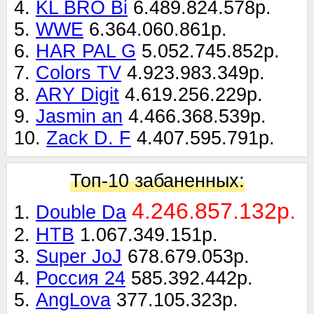
4.
KL BRO Bi
6.489.824.578р.
5.
WWE
6.364.060.861р.
6.
HAR PAL G
5.052.745.852р.
7.
Colors TV
4.923.983.349р.
8.
ARY Digit
4.619.256.229р.
9.
Jasmin an
4.466.368.539р.
10.
Zack D. F
4.407.595.791р.
Топ-10 забаненных:
4.246.857.132р.
1.
Double Da
2.
НТВ
1.067.349.151р.
3.
Super JoJ
678.679.053р.
4.
Россия 24
585.392.442р.
5.
AngLova
377.105.323р.