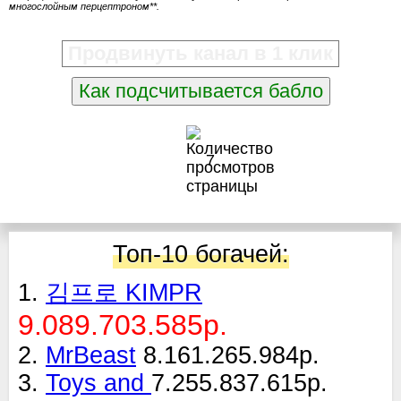
многослойным перцептроном**.
Продвинуть канал в 1 клик
Как подсчитывается бабло
7
Топ-10 богачей:
1.
김프로 KIMPR
9.089.703.585р.
2.
MrBeast
8.161.265.984р.
3.
Toys and
7.255.837.615р.