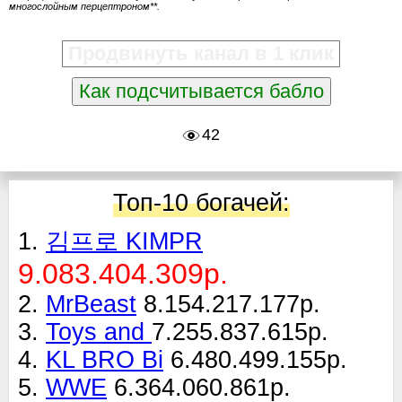
многослойным перцептроном**.
Продвинуть канал в 1 клик
Как подсчитывается бабло
42
Топ-10 богачей:
1.
김프로 KIMPR
9.083.404.309р.
2.
MrBeast
8.154.217.177р.
3.
Toys and
7.255.837.615р.
4.
KL BRO Bi
6.480.499.155р.
5.
WWE
6.364.060.861р.