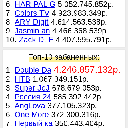
6.
HAR PAL G
5.052.745.852р.
7.
Colors TV
4.923.983.349р.
8.
ARY Digit
4.614.563.538р.
9.
Jasmin an
4.466.368.539р.
10.
Zack D. F
4.407.595.791р.
Топ-10 забаненных:
4.246.857.132р.
1.
Double Da
2.
НТВ
1.067.349.151р.
3.
Super JoJ
678.679.053р.
4.
Россия 24
585.392.442р.
5.
AngLova
377.105.323р.
6.
One More
372.300.316р.
7.
Первый ка
350.443.404р.