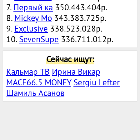
7.
Первый ка
350.443.404р.
8.
Mickey Mo
343.383.725р.
9.
Exclusive
338.523.028р.
10.
SevenSupe
336.711.012р.
Сейчас ищут:
Кальмар ТВ
Ирина Викар
MACE66.5 MONEY
Sergiu Lefter
Шамиль Асанов