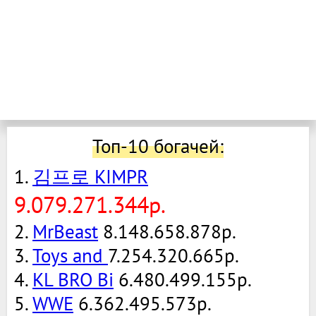
Топ-10 богачей:
1.
김프로 KIMPR
9.079.271.344р.
2.
MrBeast
8.148.658.878р.
3.
Toys and
7.254.320.665р.
4.
KL BRO Bi
6.480.499.155р.
5.
WWE
6.362.495.573р.