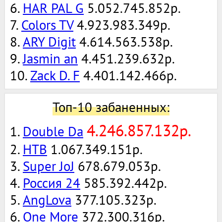
6.
HAR PAL G
5.052.745.852р.
7.
Colors TV
4.923.983.349р.
8.
ARY Digit
4.614.563.538р.
9.
Jasmin an
4.451.239.632р.
10.
Zack D. F
4.401.142.466р.
Топ-10 забаненных:
4.246.857.132р.
1.
Double Da
2.
НТВ
1.067.349.151р.
3.
Super JoJ
678.679.053р.
4.
Россия 24
585.392.442р.
5.
AngLova
377.105.323р.
6.
One More
372.300.316р.