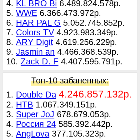
4.
KL BRO Bi
6.489.824.578р.
5.
WWE
6.366.473.972р.
6.
HAR PAL G
5.052.745.852р.
7.
Colors TV
4.923.983.349р.
8.
ARY Digit
4.619.256.229р.
9.
Jasmin an
4.466.368.539р.
10.
Zack D. F
4.407.595.791р.
Топ-10 забаненных:
4.246.857.132р.
1.
Double Da
2.
НТВ
1.067.349.151р.
3.
Super JoJ
678.679.053р.
4.
Россия 24
585.392.442р.
5.
AngLova
377.105.323р.