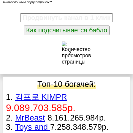
многослойным перцептроном**.
Продвинуть канал в 1 клик
Как подсчитывается бабло
2
Топ-10 богачей:
1.
김프로 KIMPR
9.089.703.585р.
2.
MrBeast
8.161.265.984р.
3.
Toys and
7.258.348.579р.