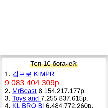
Топ-10 богачей:
1.
김프로 KIMPR
9.083.404.309р.
2.
MrBeast
8.154.217.177р.
3.
Toys and
7.255.837.615р.
4.
KL BRO Bi
6.484.772.260р.