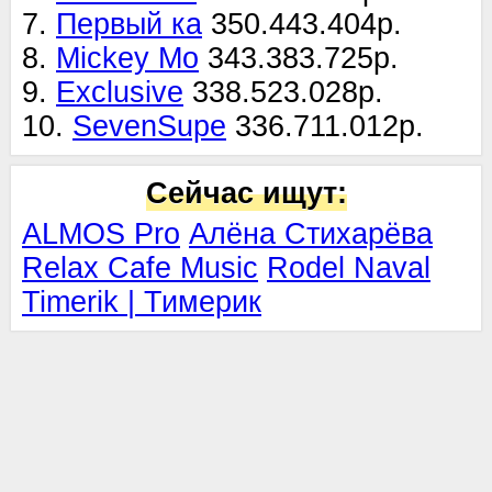
7.
Первый ка
350.443.404р.
8.
Mickey Mo
343.383.725р.
9.
Exclusive
338.523.028р.
10.
SevenSupe
336.711.012р.
Сейчас ищут:
ALMOS Pro
Алёна Стихарёва
Relax Cafe Music
Rodel Naval
Timerik | Тимерик