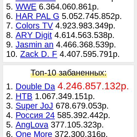
5.
WWE
6.364.060.861р.
6.
HAR PAL G
5.052.745.852р.
7.
Colors TV
4.923.983.349р.
8.
ARY Digit
4.614.563.538р.
9.
Jasmin an
4.466.368.539р.
10.
Zack D. F
4.407.595.791р.
Топ-10 забаненных:
4.246.857.132р.
1.
Double Da
2.
НТВ
1.067.349.151р.
3.
Super JoJ
678.679.053р.
4.
Россия 24
585.392.442р.
5.
AngLova
377.105.323р.
6.
One More
372.300.316р.