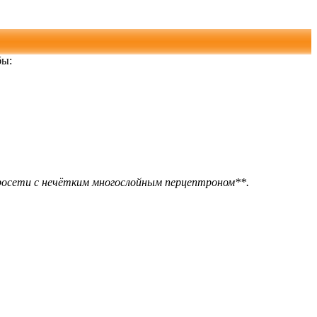
бы:
росети с нечётким многослойным перцептроном**.