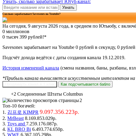
Узнать, сколько зарабатывает Ютуб-канал:
Узнать
Сколько зарабатывает Savesones на Youtube?
На сегодня, 9 августа 2026 года, в среднем по Ютьюбу, с вклю
0 тысяч 399 рублей!*
Savesones зарабатывает на Youtube 0 рублей в секунду, 0 рублей
Подсчёт дохода ведётся с даты создания канала 19.12.2019.
История изменений канала
(смена названия, баны, разбаны, вз
*Прибыль канала вычисляется искусственным интеллектом на 
Продвинуть канал в 1 клик
Как подсчитывается бабло
+2 Соединенные Штаты Columbus
2
Топ-10 богачей:
9.097.356.223р.
1.
김프로 KIMPR
2.
MrBeast
8.169.853.029р.
3.
Toys and
7.259.176.087р.
4.
KL BRO Bi
6.493.774.650р.
5.
WWE
6.367.105.298р.