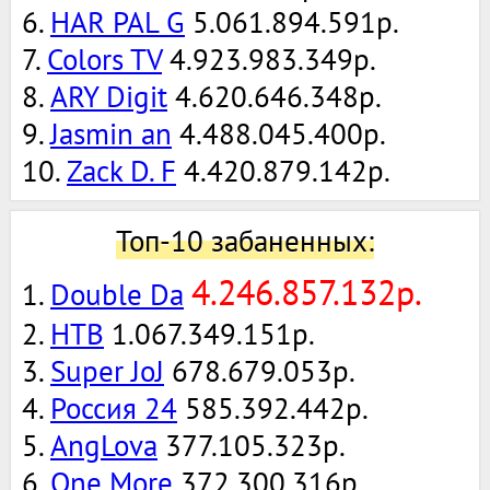
6.
HAR PAL G
5.061.894.591р.
7.
Colors TV
4.923.983.349р.
8.
ARY Digit
4.620.646.348р.
9.
Jasmin an
4.488.045.400р.
10.
Zack D. F
4.420.879.142р.
Топ-10 забаненных:
4.246.857.132р.
1.
Double Da
2.
НТВ
1.067.349.151р.
3.
Super JoJ
678.679.053р.
4.
Россия 24
585.392.442р.
5.
AngLova
377.105.323р.
6.
One More
372.300.316р.