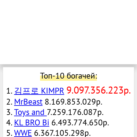
Топ-10 богачей:
9.097.356.223р.
1.
김프로 KIMPR
2.
MrBeast
8.169.853.029р.
3.
Toys and
7.259.176.087р.
4.
KL BRO Bi
6.493.774.650р.
5.
WWE
6.367.105.298р.