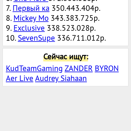
7.
Первый ка
350.443.404р.
8.
Mickey Mo
343.383.725р.
9.
Exclusive
338.523.028р.
10.
SevenSupe
336.711.012р.
Сейчас ищут:
KudTeamGaming
ZANDER
BYRON
Aer Live
Audrey Siahaan