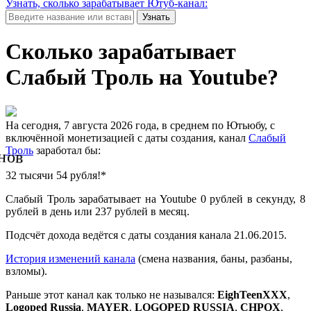
Узнать, сколько зарабатывает Ютуб-канал:
Узнать
Сколько зарабатывает
Слабый Троль на Youtube?
На сегодня, 7 августа 2026 года, в среднем по Ютьюбу, с
включённой монетизацией с даты создания, канал
Слабый
нов
Троль
заработал бы:
32 тысячи 54 рубля!*
Слабый Троль зарабатывает на Youtube 0 рублей в секунду, 8
рублей в день или 237 рублей в месяц.
Подсчёт дохода ведётся с даты создания канала 21.06.2015.
История изменений канала
(смена названия, баны, разбаны,
взломы).
Раньше этот канал как только не назывался:
EighTeenXXX
,
Logoped Russia
,
MAYER
,
LOGOPED RUSSIA
,
CHPOX
,