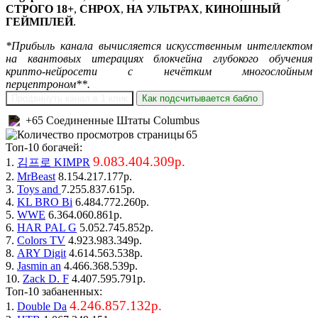
СТРОГО 18+
,
CHPOX
,
НА УЛЬТРАХ
,
КИНОШНЫЙ
ГЕЙМПЛЕЙ
.
*Прибыль канала вычисляется искусственным интеллектом
на квантовых итерациях блокчейна глубокого обучения
крипто-нейросети с нечётким многослойным
перцептроном**.
Продвинуть канал в 1 клик
Как подсчитывается бабло
+65 Соединенные Штаты Columbus
65
Топ-10 богачей:
9.083.404.309р.
1.
김프로 KIMPR
2.
MrBeast
8.154.217.177р.
3.
Toys and
7.255.837.615р.
4.
KL BRO Bi
6.484.772.260р.
5.
WWE
6.364.060.861р.
6.
HAR PAL G
5.052.745.852р.
7.
Colors TV
4.923.983.349р.
8.
ARY Digit
4.614.563.538р.
9.
Jasmin an
4.466.368.539р.
10.
Zack D. F
4.407.595.791р.
Топ-10 забаненных:
4.246.857.132р.
1.
Double Da