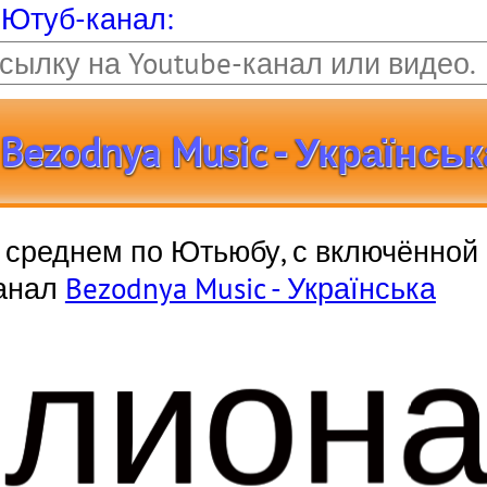
 Ютуб-канал:
zodnya Music - Українськ
 в среднем по Ютьюбу, с включённой
канал
Bezodnya Music - Українська
ллион