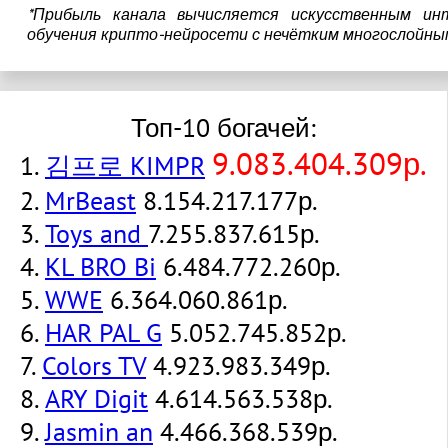
*Прибыль канала вычисляется искусственным ин
обучения крипто-нейросети с нечётким многослойны
Топ-10 богачей:
9.083.404.309р.
1.
김프로 KIMPR
2.
MrBeast
8.154.217.177р.
3.
Toys and
7.255.837.615р.
4.
KL BRO Bi
6.484.772.260р.
5.
WWE
6.364.060.861р.
6.
HAR PAL G
5.052.745.852р.
7.
Colors TV
4.923.983.349р.
8.
ARY Digit
4.614.563.538р.
9.
Jasmin an
4.466.368.539р.