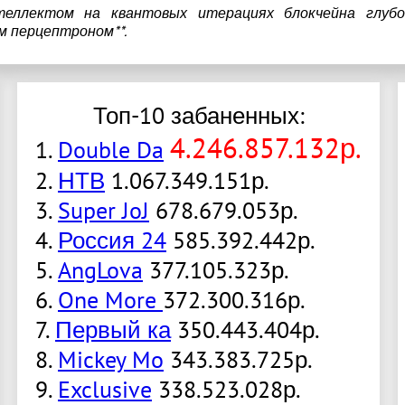
теллектом на квантовых итерациях блокчейна глубо
м перцептроном**.
Топ-10 забаненных:
4.246.857.132р.
1.
Double Da
2.
НТВ
1.067.349.151р.
3.
Super JoJ
678.679.053р.
4.
Россия 24
585.392.442р.
5.
AngLova
377.105.323р.
6.
One More
372.300.316р.
7.
Первый ка
350.443.404р.
8.
Mickey Mo
343.383.725р.
9.
Exclusive
338.523.028р.