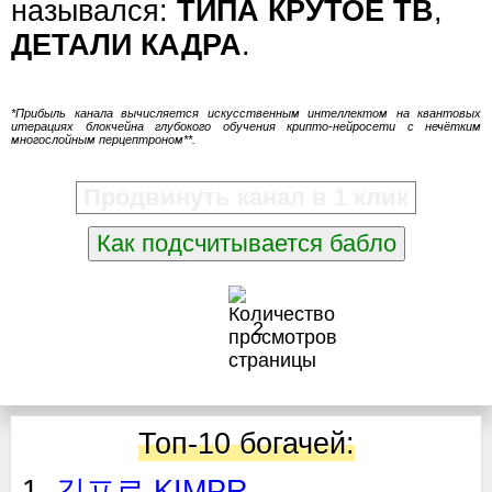
назывался:
ТИПА КРУТОЕ ТВ
,
ДЕТАЛИ КАДРА
.
*Прибыль канала вычисляется искусственным интеллектом на квантовых
итерациях блокчейна глубокого обучения крипто-нейросети с нечётким
многослойным перцептроном**.
Продвинуть канал в 1 клик
Как подсчитывается бабло
2
Топ-10 богачей:
1.
김프로 KIMPR