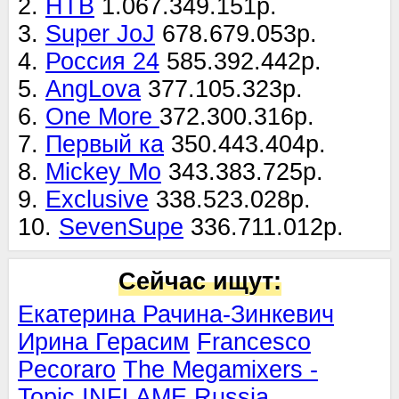
2.
НТВ
1.067.349.151р.
3.
Super JoJ
678.679.053р.
4.
Россия 24
585.392.442р.
5.
AngLova
377.105.323р.
6.
One More
372.300.316р.
7.
Первый ка
350.443.404р.
8.
Mickey Mo
343.383.725р.
9.
Exclusive
338.523.028р.
10.
SevenSupe
336.711.012р.
Сейчас ищут:
Екатерина Рачина-Зинкевич
Ирина Герасим
Francesco
Pecoraro
The Megamixers -
Topic
INFLAME Russia