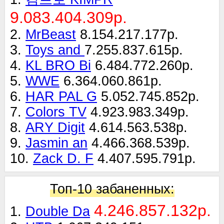
9.083.404.309р.
2.
MrBeast
8.154.217.177р.
3.
Toys and
7.255.837.615р.
4.
KL BRO Bi
6.484.772.260р.
5.
WWE
6.364.060.861р.
6.
HAR PAL G
5.052.745.852р.
7.
Colors TV
4.923.983.349р.
8.
ARY Digit
4.614.563.538р.
9.
Jasmin an
4.466.368.539р.
10.
Zack D. F
4.407.595.791р.
Топ-10 забаненных:
4.246.857.132р.
1.
Double Da