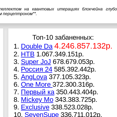
теллектом на квантовых итерациях блокчейна глубо
м перцептроном**.
Топ-10 забаненных:
4.246.857.132р.
1.
Double Da
2.
НТВ
1.067.349.151р.
3.
Super JoJ
678.679.053р.
4.
Россия 24
585.392.442р.
5.
AngLova
377.105.323р.
6.
One More
372.300.316р.
7.
Первый ка
350.443.404р.
8.
Mickey Mo
343.383.725р.
9.
Exclusive
338.523.028р.
10.
SevenSupe
336.711.012р.