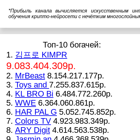
*Прибыль канала вычисляется искусственным ин
обучения крипто-нейросети с нечётким многослойны
Топ-10 богачей:
1.
김프로 KIMPR
9.083.404.309р.
2.
MrBeast
8.154.217.177р.
3.
Toys and
7.255.837.615р.
4.
KL BRO Bi
6.484.772.260р.
5.
WWE
6.364.060.861р.
6.
HAR PAL G
5.052.745.852р.
7.
Colors TV
4.923.983.349р.
8.
ARY Digit
4.614.563.538р.
9.
Jasmin an
4.466.368.539р.