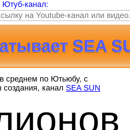
т Ютуб-канал:
атывает SEA S
, в среднем по Ютьюбу, с
ы создания, канал
SEA SUN
лионо