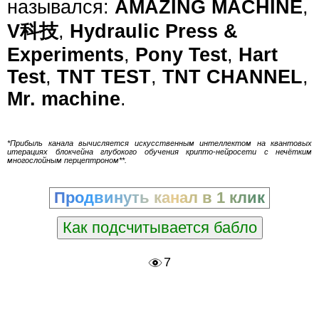
назывался:
AMAZING MACHINE
,
V科技
,
Hydraulic Press &
Experiments
,
Pony Test
,
Hart
Test
,
TNT TEST
,
TNT CHANNEL
,
Mr. machine
.
*Прибыль канала вычисляется искусственным интеллектом на квантовых
итерациях блокчейна глубокого обучения крипто-нейросети с нечётким
многослойным перцептроном**.
Продвинуть канал в 1 клик
Как подсчитывается бабло
7