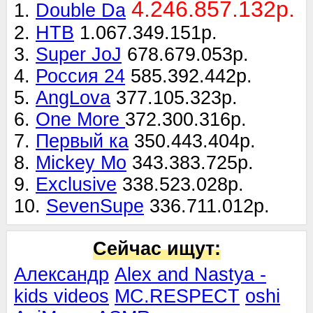
4.246.857.132р.
1.
Double Da
2.
НТВ
1.067.349.151р.
3.
Super JoJ
678.679.053р.
4.
Россия 24
585.392.442р.
5.
AngLova
377.105.323р.
6.
One More
372.300.316р.
7.
Первый ка
350.443.404р.
8.
Mickey Mo
343.383.725р.
9.
Exclusive
338.523.028р.
10.
SevenSupe
336.711.012р.
Сейчас ищут:
Александр
Alex and Nastya -
kids videos
MC.RESPECT
oshi