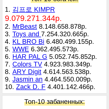
1.
김프로 KIMPR
9.079.271.344р.
2.
MrBeast
8.148.658.878р.
3.
Toys and
7.254.320.665р.
4.
KL BRO Bi
6.480.499.155р.
5.
WWE
6.362.495.573р.
6.
HAR PAL G
5.052.745.852р.
7.
Colors TV
4.923.983.349р.
8.
ARY Digit
4.614.563.538р.
9.
Jasmin an
4.464.550.009р.
10.
Zack D. F
4.401.142.466р.
Топ-10 забаненных: