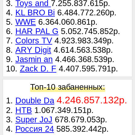
3.
Toys and
7.255.837.615р.
4.
KL BRO Bi
6.484.772.260р.
5.
WWE
6.364.060.861р.
6.
HAR PAL G
5.052.745.852р.
7.
Colors TV
4.923.983.349р.
8.
ARY Digit
4.614.563.538р.
9.
Jasmin an
4.466.368.539р.
10.
Zack D. F
4.407.595.791р.
Топ-10 забаненных:
4.246.857.132р.
1.
Double Da
2.
НТВ
1.067.349.151р.
3.
Super JoJ
678.679.053р.
4.
Россия 24
585.392.442р.