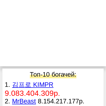
Топ-10 богачей:
1.
김프로 KIMPR
9.083.404.309р.
2.
MrBeast
8.154.217.177р.