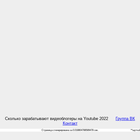
Сколько зарабатывают видеоблогеры на Youtube 2022
Группа ВК
Контакт
Страница сгенерирована за 0.018804788589478 сек.
**шутка!