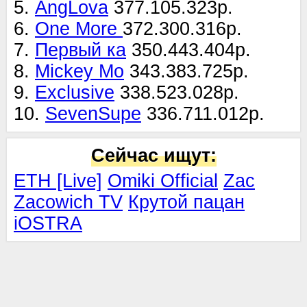
5.
AngLova
377.105.323р.
6.
One More
372.300.316р.
7.
Первый ка
350.443.404р.
8.
Mickey Mo
343.383.725р.
9.
Exclusive
338.523.028р.
10.
SevenSupe
336.711.012р.
Сейчас ищут:
ETH [Live]
Omiki Official
Zac
Zacowich TV
Крутой пацан
iOSTRA