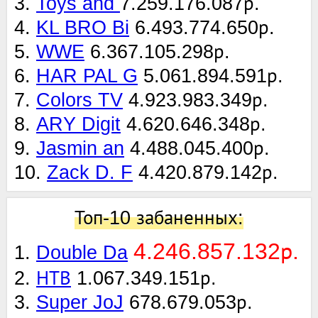
3.
Toys and
7.259.176.087р.
4.
KL BRO Bi
6.493.774.650р.
5.
WWE
6.367.105.298р.
6.
HAR PAL G
5.061.894.591р.
7.
Colors TV
4.923.983.349р.
8.
ARY Digit
4.620.646.348р.
9.
Jasmin an
4.488.045.400р.
10.
Zack D. F
4.420.879.142р.
Топ-10 забаненных:
4.246.857.132р.
1.
Double Da
2.
НТВ
1.067.349.151р.
3.
Super JoJ
678.679.053р.