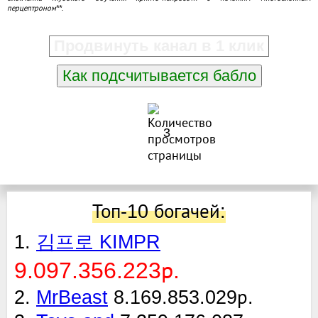
перцептроном**.
Продвинуть канал в 1 клик
Как подсчитывается бабло
3
Топ-10 богачей:
1.
김프로 KIMPR
9.097.356.223р.
2.
MrBeast
8.169.853.029р.