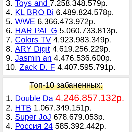
3.
Toys and
7.258.348.579р.
4.
KL BRO Bi
6.489.824.578р.
5.
WWE
6.366.473.972р.
6.
HAR PAL G
5.060.733.813р.
7.
Colors TV
4.923.983.349р.
8.
ARY Digit
4.619.256.229р.
9.
Jasmin an
4.476.536.600р.
10.
Zack D. F
4.407.595.791р.
Топ-10 забаненных:
4.246.857.132р.
1.
Double Da
2.
НТВ
1.067.349.151р.
3.
Super JoJ
678.679.053р.
4.
Россия 24
585.392.442р.