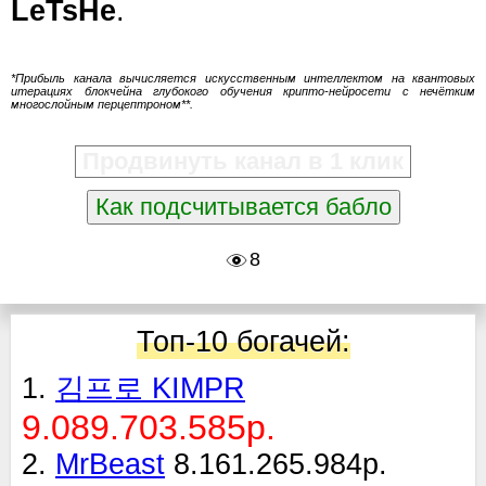
LeTsHe
.
*Прибыль канала вычисляется искусственным интеллектом на квантовых
итерациях блокчейна глубокого обучения крипто-нейросети с нечётким
многослойным перцептроном**.
Продвинуть канал в 1 клик
Как подсчитывается бабло
8
Топ-10 богачей:
1.
김프로 KIMPR
9.089.703.585р.
2.
MrBeast
8.161.265.984р.