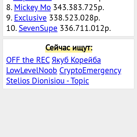
8.
Mickey Mo
343.383.725р.
9.
Exclusive
338.523.028р.
10.
SevenSupe
336.711.012р.
Сейчас ищут:
OFF the REC
Якуб Корейба
LowLevelNoob
СryptoEmergency
Stelios Dionisiou - Topic