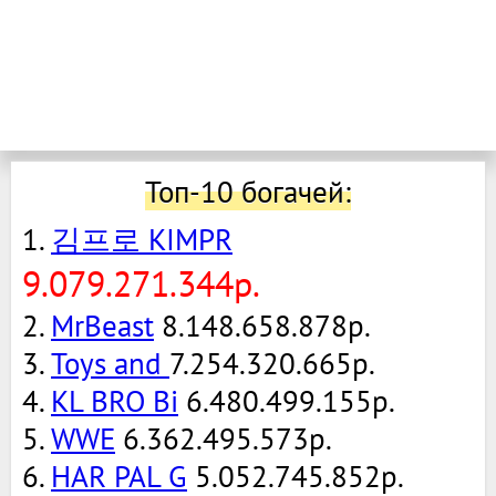
Топ-10 богачей:
1.
김프로 KIMPR
9.079.271.344р.
2.
MrBeast
8.148.658.878р.
3.
Toys and
7.254.320.665р.
4.
KL BRO Bi
6.480.499.155р.
5.
WWE
6.362.495.573р.
6.
HAR PAL G
5.052.745.852р.