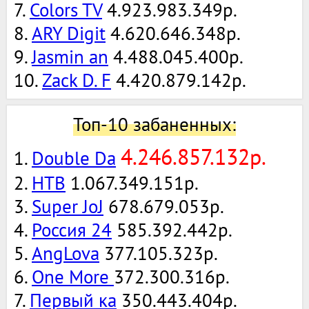
7.
Colors TV
4.923.983.349р.
8.
ARY Digit
4.620.646.348р.
9.
Jasmin an
4.488.045.400р.
10.
Zack D. F
4.420.879.142р.
Топ-10 забаненных:
4.246.857.132р.
1.
Double Da
2.
НТВ
1.067.349.151р.
3.
Super JoJ
678.679.053р.
4.
Россия 24
585.392.442р.
5.
AngLova
377.105.323р.
6.
One More
372.300.316р.
7.
Первый ка
350.443.404р.