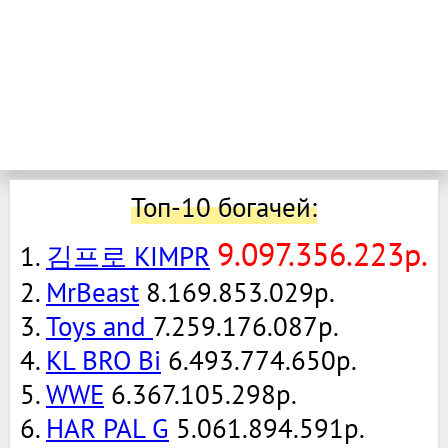
Топ-10 богачей:
9.097.356.223р.
1.
김프로 KIMPR
2.
MrBeast
8.169.853.029р.
3.
Toys and
7.259.176.087р.
4.
KL BRO Bi
6.493.774.650р.
5.
WWE
6.367.105.298р.
6.
HAR PAL G
5.061.894.591р.