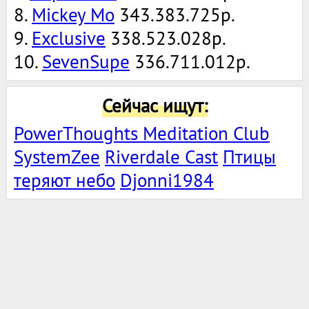
8.
Mickey Mo
343.383.725р.
9.
Exclusive
338.523.028р.
10.
SevenSupe
336.711.012р.
Сейчас ищут:
PowerThoughts Meditation Club
SystemZee
Riverdale Cast
Птицы
теряют небо
Djonni1984