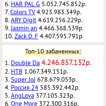
6.
HAR PAL G
5.052.745.852р.
7.
Colors TV
4.923.983.349р.
8.
ARY Digit
4.619.256.229р.
9.
Jasmin an
4.466.368.539р.
10.
Zack D. F
4.407.595.791р.
Топ-10 забаненных:
4.246.857.132р.
1.
Double Da
2.
НТВ
1.067.349.151р.
3.
Super JoJ
678.679.053р.
4.
Россия 24
585.392.442р.
5.
AngLova
377.105.323р.
6.
One More
372.300.316р.