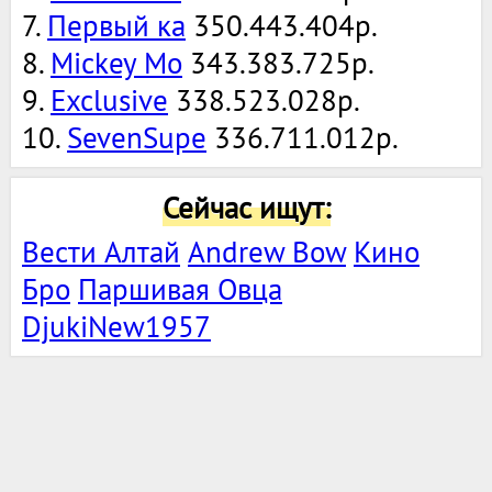
7.
Первый ка
350.443.404р.
8.
Mickey Mo
343.383.725р.
9.
Exclusive
338.523.028р.
10.
SevenSupe
336.711.012р.
Сейчас ищут:
Вести Алтай
Andrew Bow
Кино
Бро
Паршивая Овца
DjukiNew1957