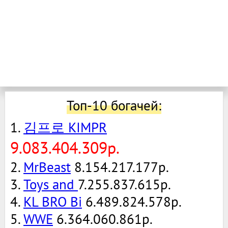
Топ-10 богачей:
1.
김프로 KIMPR
9.083.404.309р.
2.
MrBeast
8.154.217.177р.
3.
Toys and
7.255.837.615р.
4.
KL BRO Bi
6.489.824.578р.
5.
WWE
6.364.060.861р.