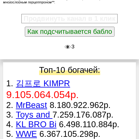
многослойным перцептроном**.
Продвинуть канал в 1 клик
Как подсчитывается бабло
3
Топ-10 богачей:
1.
김프로 KIMPR
9.105.064.054р.
2.
MrBeast
8.180.922.962р.
3.
Toys and
7.259.176.087р.
4.
KL BRO Bi
6.498.110.884р.
5.
WWE
6.367.105.298р.