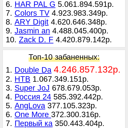
6.
HAR PAL G
5.061.894.591р.
7.
Colors TV
4.923.983.349р.
8.
ARY Digit
4.620.646.348р.
9.
Jasmin an
4.488.045.400р.
10.
Zack D. F
4.420.879.142р.
Топ-10 забаненных:
4.246.857.132р.
1.
Double Da
2.
НТВ
1.067.349.151р.
3.
Super JoJ
678.679.053р.
4.
Россия 24
585.392.442р.
5.
AngLova
377.105.323р.
6.
One More
372.300.316р.
7.
Первый ка
350.443.404р.