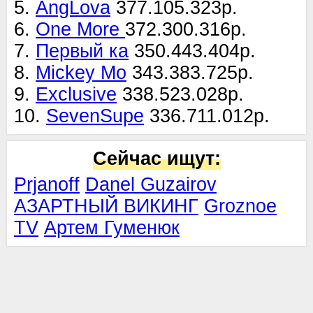
5.
AngLova
377.105.323р.
6.
One More
372.300.316р.
7.
Первый ка
350.443.404р.
8.
Mickey Mo
343.383.725р.
9.
Exclusive
338.523.028р.
10.
SevenSupe
336.711.012р.
Сейчас ищут:
Prjanoff
Danel Guzairov
АЗАРТНЫЙ ВИКИНГ
Groznoe
TV
Артем Гуменюк