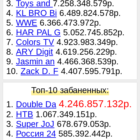
3.
Toys and
7.258.348.579р.
4.
KL BRO Bi
6.489.824.578р.
5.
WWE
6.366.473.972р.
6.
HAR PAL G
5.052.745.852р.
7.
Colors TV
4.923.983.349р.
8.
ARY Digit
4.619.256.229р.
9.
Jasmin an
4.466.368.539р.
10.
Zack D. F
4.407.595.791р.
Топ-10 забаненных:
4.246.857.132р.
1.
Double Da
2.
НТВ
1.067.349.151р.
3.
Super JoJ
678.679.053р.
4.
Россия 24
585.392.442р.