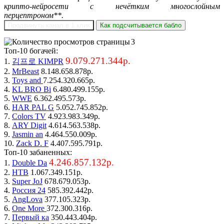
крипто-нейросети с нечётким многослойным
перцептроном**.
Продвинуть канал в 1 клик
Как подсчитывается бабло
3
Топ-10 богачей:
9.079.271.344р.
1.
김프로 KIMPR
2.
MrBeast
8.148.658.878р.
3.
Toys and
7.254.320.665р.
4.
KL BRO Bi
6.480.499.155р.
5.
WWE
6.362.495.573р.
6.
HAR PAL G
5.052.745.852р.
7.
Colors TV
4.923.983.349р.
8.
ARY Digit
4.614.563.538р.
9.
Jasmin an
4.464.550.009р.
10.
Zack D. F
4.407.595.791р.
Топ-10 забаненных:
4.246.857.132р.
1.
Double Da
2.
НТВ
1.067.349.151р.
3.
Super JoJ
678.679.053р.
4.
Россия 24
585.392.442р.
5.
AngLova
377.105.323р.
6.
One More
372.300.316р.
7.
Первый ка
350.443.404р.