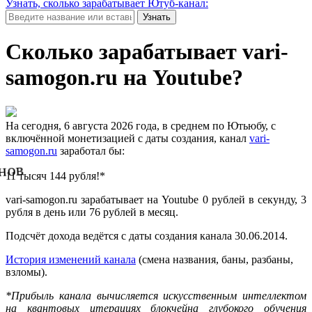
Узнать, сколько зарабатывает Ютуб-канал:
Узнать
Сколько зарабатывает vari-
samogon.ru на Youtube?
На сегодня, 6 августа 2026 года, в среднем по Ютьюбу, с
включённой монетизацией с даты создания, канал
vari-
samogon.ru
заработал бы:
нов
11 тысяч 144 рубля!*
vari-samogon.ru зарабатывает на Youtube 0 рублей в секунду, 3
рубля в день или 76 рублей в месяц.
Подсчёт дохода ведётся с даты создания канала 30.06.2014.
История изменений канала
(смена названия, баны, разбаны,
взломы).
*Прибыль канала вычисляется искусственным интеллектом
на квантовых итерациях блокчейна глубокого обучения