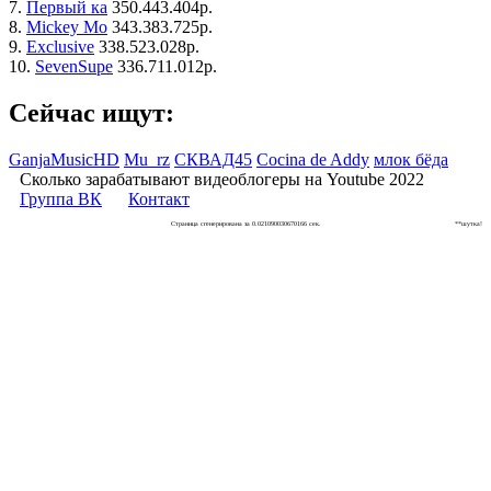
7.
Первый ка
350.443.404р.
8.
Mickey Mo
343.383.725р.
9.
Exclusive
338.523.028р.
10.
SevenSupe
336.711.012р.
Сейчас ищут:
GanjaMusicHD
Mu_rz
СКВАД45
Cocina de Addy
млок бëда
Сколько зарабатывают видеоблогеры на Youtube 2022
Группа ВК
Контакт
Страница сгенерирована за 0.021090030670166 сек.
**шутка!