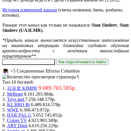
История изменений канала
(смена названия, баны, разбаны,
взломы).
Раньше этот канал как только не назывался:
Stan Sindeev
,
Stan
Sindeev (UA3LMR)
.
*Прибыль канала вычисляется искусственным интеллектом
на квантовых итерациях блокчейна глубокого обучения
крипто-нейросети с нечётким многослойным
перцептроном**.
Продвинуть канал в 1 клик
Как подсчитывается бабло
+5 Соединенные Штаты Columbus
5
Топ-10 богачей:
9.089.703.585р.
1.
김프로 KIMPR
2.
MrBeast
8.161.265.984р.
3.
Toys and
7.258.348.579р.
4.
KL BRO Bi
6.489.824.578р.
5.
WWE
6.366.473.972р.
6.
HAR PAL G
5.052.745.852р.
7.
Colors TV
4.923.983.349р.
8.
ARY Digit
4.619.256.229р.
9.
Jasmin an
4.466.368.539р.