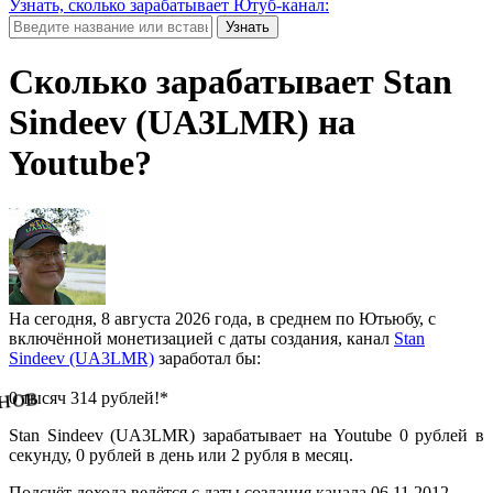
Узнать, сколько зарабатывает Ютуб-канал:
Узнать
Сколько зарабатывает Stan
Sindeev (UA3LMR) на
Youtube?
На сегодня, 8 августа 2026 года, в среднем по Ютьюбу, с
включённой монетизацией с даты создания, канал
Stan
Sindeev (UA3LMR)
заработал бы:
нов
0 тысяч 314 рублей!*
Stan Sindeev (UA3LMR) зарабатывает на Youtube 0 рублей в
секунду, 0 рублей в день или 2 рубля в месяц.
Подсчёт дохода ведётся с даты создания канала 06.11.2012.