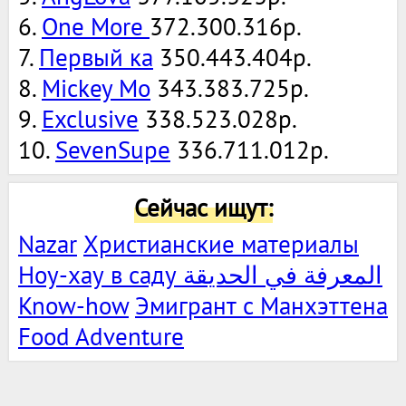
6.
One More
372.300.316р.
7.
Первый ка
350.443.404р.
8.
Mickey Mo
343.383.725р.
9.
Exclusive
338.523.028р.
10.
SevenSupe
336.711.012р.
Сейчас ищут:
Nazar
Христианские материалы
Ноу-хау в саду المعرفة في الحديقة
Know-how
Эмигрант с Манхэттена
Food Adventure