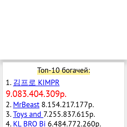
Топ-10 богачей:
1.
김프로 KIMPR
9.083.404.309р.
2.
MrBeast
8.154.217.177р.
3.
Toys and
7.255.837.615р.
4.
KL BRO Bi
6.484.772.260р.