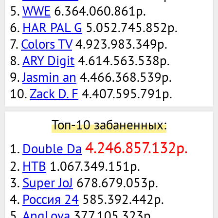
5.
WWE
6.364.060.861р.
6.
HAR PAL G
5.052.745.852р.
7.
Colors TV
4.923.983.349р.
8.
ARY Digit
4.614.563.538р.
9.
Jasmin an
4.466.368.539р.
10.
Zack D. F
4.407.595.791р.
Топ-10 забаненных:
4.246.857.132р.
1.
Double Da
2.
НТВ
1.067.349.151р.
3.
Super JoJ
678.679.053р.
4.
Россия 24
585.392.442р.
5.
AngLova
377.105.323р.