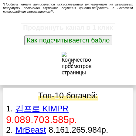
*Прибыль канала вычисляется искусственным интеллектом на квантовых
итерациях блокчейна глубокого обучения крипто-нейросети с нечётким
многослойным перцептроном**.
Продвинуть канал в 1 клик
Как подсчитывается бабло
67
Топ-10 богачей:
1.
김프로 KIMPR
9.089.703.585р.
2.
MrBeast
8.161.265.984р.