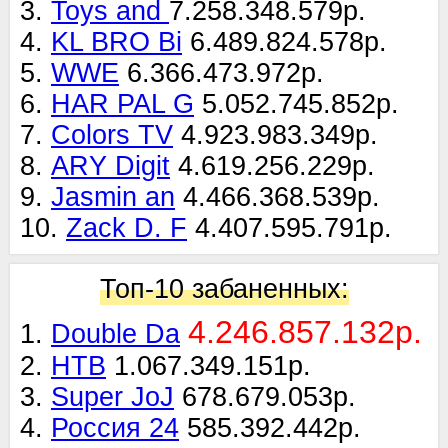
3.
Toys and
7.258.348.579р.
4.
KL BRO Bi
6.489.824.578р.
5.
WWE
6.366.473.972р.
6.
HAR PAL G
5.052.745.852р.
7.
Colors TV
4.923.983.349р.
8.
ARY Digit
4.619.256.229р.
9.
Jasmin an
4.466.368.539р.
10.
Zack D. F
4.407.595.791р.
Топ-10 забаненных:
4.246.857.132р.
1.
Double Da
2.
НТВ
1.067.349.151р.
3.
Super JoJ
678.679.053р.
4.
Россия 24
585.392.442р.