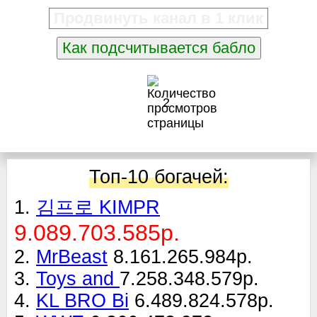
Продвинуть канал в 1 клик
Как подсчитывается бабло
2
Топ-10 богачей:
1.
김프로 KIMPR
9.089.703.585р.
2.
MrBeast
8.161.265.984р.
3.
Toys and
7.258.348.579р.
4.
KL BRO Bi
6.489.824.578р.