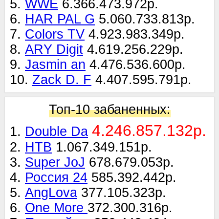
5.
WWE
6.366.473.972р.
6.
HAR PAL G
5.060.733.813р.
7.
Colors TV
4.923.983.349р.
8.
ARY Digit
4.619.256.229р.
9.
Jasmin an
4.476.536.600р.
10.
Zack D. F
4.407.595.791р.
Топ-10 забаненных:
4.246.857.132р.
1.
Double Da
2.
НТВ
1.067.349.151р.
3.
Super JoJ
678.679.053р.
4.
Россия 24
585.392.442р.
5.
AngLova
377.105.323р.
6.
One More
372.300.316р.