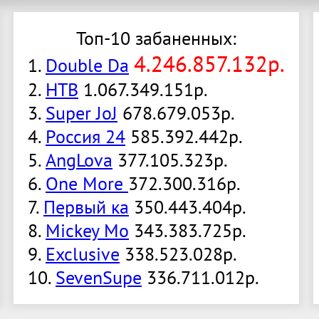
Топ-10 забаненных:
4.246.857.132р.
1.
Double Da
2.
НТВ
1.067.349.151р.
3.
Super JoJ
678.679.053р.
4.
Россия 24
585.392.442р.
5.
AngLova
377.105.323р.
6.
One More
372.300.316р.
7.
Первый ка
350.443.404р.
8.
Mickey Mo
343.383.725р.
9.
Exclusive
338.523.028р.
10.
SevenSupe
336.711.012р.