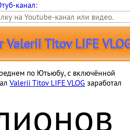
Ютуб-канал:
Valerii Titov LIFE VLO
в среднем по Ютьюбу, с включённой
нал
Valerii Titov LIFE VLOG
заработал
лионо