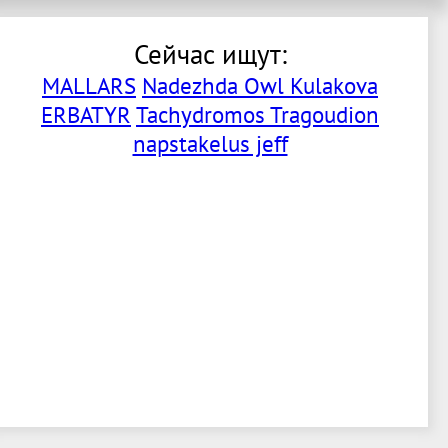
Сейчас ищут:
MALLARS
Nadezhda Owl Kulakova
ERBATYR
Tachydromos Tragoudion
napstakelus jeff