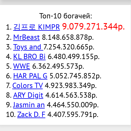
Топ-10 богачей:
9.079.271.344р.
1.
김프로 KIMPR
2.
MrBeast
8.148.658.878р.
3.
Toys and
7.254.320.665р.
4.
KL BRO Bi
6.480.499.155р.
5.
WWE
6.362.495.573р.
6.
HAR PAL G
5.052.745.852р.
7.
Colors TV
4.923.983.349р.
8.
ARY Digit
4.614.563.538р.
9.
Jasmin an
4.464.550.009р.
10.
Zack D. F
4.407.595.791р.