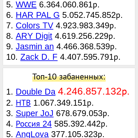
5.
WWE
6.364.060.861р.
6.
HAR PAL G
5.052.745.852р.
7.
Colors TV
4.923.983.349р.
8.
ARY Digit
4.619.256.229р.
9.
Jasmin an
4.466.368.539р.
10.
Zack D. F
4.407.595.791р.
Топ-10 забаненных:
4.246.857.132р.
1.
Double Da
2.
НТВ
1.067.349.151р.
3.
Super JoJ
678.679.053р.
4.
Россия 24
585.392.442р.
5.
AngLova
377.105.323р.