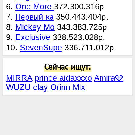
6.
One More
372.300.316р.
7.
Первый ка
350.443.404р.
8.
Mickey Mo
343.383.725р.
9.
Exclusive
338.523.028р.
10.
SevenSupe
336.711.012р.
Сейчас ищут:
MIRRA
prince aidaxxxo
Amira🩶
WUZU clay
Orinn Mix