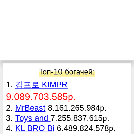
Топ-10 богачей:
1.
김프로 KIMPR
9.089.703.585р.
2.
MrBeast
8.161.265.984р.
3.
Toys and
7.255.837.615р.
4.
KL BRO Bi
6.489.824.578р.