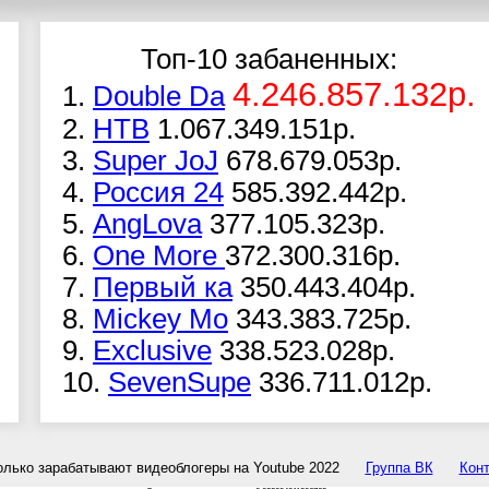
Топ-10 забаненных:
4.246.857.132р.
1.
Double Da
2.
НТВ
1.067.349.151р.
3.
Super JoJ
678.679.053р.
4.
Россия 24
585.392.442р.
5.
AngLova
377.105.323р.
6.
One More
372.300.316р.
7.
Первый ка
350.443.404р.
8.
Mickey Mo
343.383.725р.
9.
Exclusive
338.523.028р.
10.
SevenSupe
336.711.012р.
олько зарабатывают видеоблогеры на Youtube 2022
Группа ВК
Конт