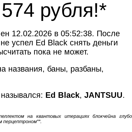
 574 рубля!*
н 12.02.2026 в 05:52:38. После
 не успел Ed Black снять деньги
ысчитать пока не может.
а названия, баны, разбаны,
е назывался:
Ed Black
,
JANTSUU
.
теллектом на квантовых итерациях блокчейна глубо
м перцептроном**.