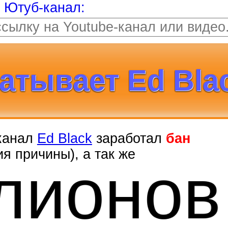
т Ютуб-канал:
атывает Ed Bla
 канал
Ed Black
заработал
бан
лионо
я причины), а так же