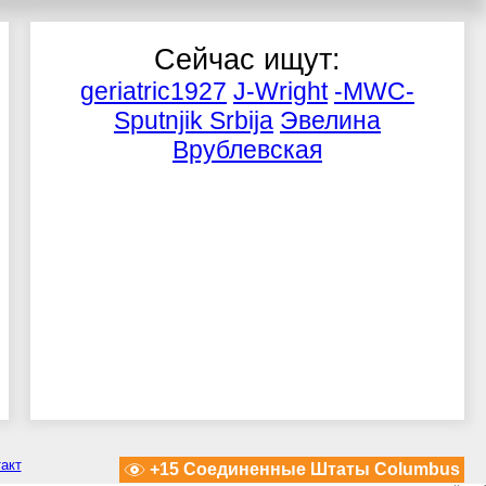
Сейчас ищут:
geriatric1927
J-Wright
-MWC-
Sputnjik Srbija
Эвелина
Врублевская
акт
+15 Соединенные Штаты Columbus