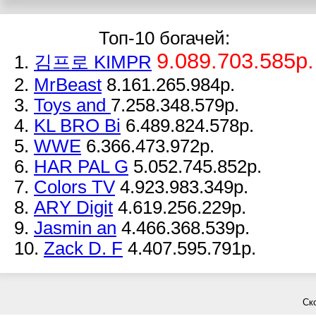
Топ-10 богачей:
9.089.703.585р.
1.
김프로 KIMPR
2.
MrBeast
8.161.265.984р.
3.
Toys and
7.258.348.579р.
4.
KL BRO Bi
6.489.824.578р.
5.
WWE
6.366.473.972р.
6.
HAR PAL G
5.052.745.852р.
7.
Colors TV
4.923.983.349р.
8.
ARY Digit
4.619.256.229р.
9.
Jasmin an
4.466.368.539р.
10.
Zack D. F
4.407.595.791р.
Ск