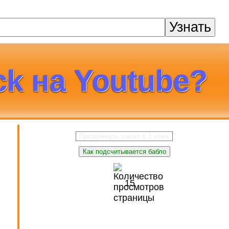
Узнать
ck на Youtube?
Продвинуть канал в 1 клик
в
Как подсчитывается бабло
15