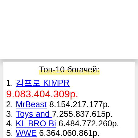
Топ-10 богачей:
1.
김프로 KIMPR
9.083.404.309р.
2.
MrBeast
8.154.217.177р.
3.
Toys and
7.255.837.615р.
4.
KL BRO Bi
6.484.772.260р.
5.
WWE
6.364.060.861р.