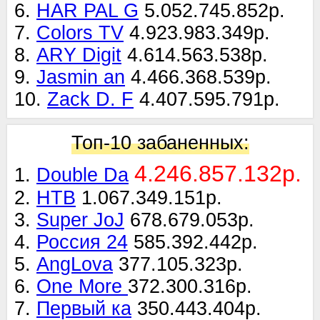
6.
HAR PAL G
5.052.745.852р.
7.
Colors TV
4.923.983.349р.
8.
ARY Digit
4.614.563.538р.
9.
Jasmin an
4.466.368.539р.
10.
Zack D. F
4.407.595.791р.
Топ-10 забаненных:
4.246.857.132р.
1.
Double Da
2.
НТВ
1.067.349.151р.
3.
Super JoJ
678.679.053р.
4.
Россия 24
585.392.442р.
5.
AngLova
377.105.323р.
6.
One More
372.300.316р.
7.
Первый ка
350.443.404р.