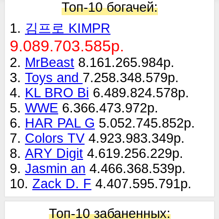
Топ-10 богачей:
1.
김프로 KIMPR
9.089.703.585р.
2.
MrBeast
8.161.265.984р.
3.
Toys and
7.258.348.579р.
4.
KL BRO Bi
6.489.824.578р.
5.
WWE
6.366.473.972р.
6.
HAR PAL G
5.052.745.852р.
7.
Colors TV
4.923.983.349р.
8.
ARY Digit
4.619.256.229р.
9.
Jasmin an
4.466.368.539р.
10.
Zack D. F
4.407.595.791р.
Топ-10 забаненных: