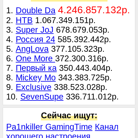
4.246.857.132р.
1.
Double Da
2.
НТВ
1.067.349.151р.
3.
Super JoJ
678.679.053р.
4.
Россия 24
585.392.442р.
5.
AngLova
377.105.323р.
6.
One More
372.300.316р.
7.
Первый ка
350.443.404р.
8.
Mickey Mo
343.383.725р.
9.
Exclusive
338.523.028р.
10.
SevenSupe
336.711.012р.
Сейчас ищут:
Pa1nkiller GamingTime
Канал
хорошего настроения