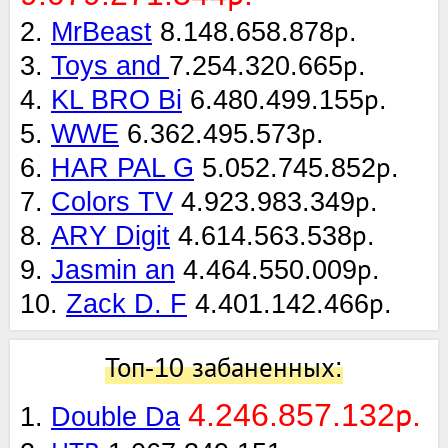
9.079.271.344р.
2.
MrBeast
8.148.658.878р.
3.
Toys and
7.254.320.665р.
4.
KL BRO Bi
6.480.499.155р.
5.
WWE
6.362.495.573р.
6.
HAR PAL G
5.052.745.852р.
7.
Colors TV
4.923.983.349р.
8.
ARY Digit
4.614.563.538р.
9.
Jasmin an
4.464.550.009р.
10.
Zack D. F
4.401.142.466р.
Топ-10 забаненных:
4.246.857.132р.
1.
Double Da