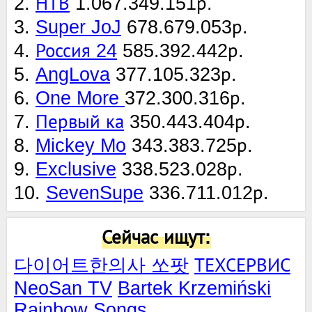
2.
НТВ
1.067.349.151р.
3.
Super JoJ
678.679.053р.
4.
Россия 24
585.392.442р.
5.
AngLova
377.105.323р.
6.
One More
372.300.316р.
7.
Первый ка
350.443.404р.
8.
Mickey Mo
343.383.725р.
9.
Exclusive
338.523.028р.
10.
SevenSupe
336.711.012р.
Сейчас ищут:
다이어트한의사 쏘팟
ТЕХСЕРВИС
NeoSan TV
Bartek Krzemiński